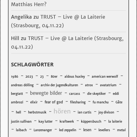
Matthias Herr?
Angelika
zu
TRUST – Live @ La Laiterie
(Strasbourg, 04.11.22)
Hill
zu
TRUST – Live @ La Laiterie (Strasbourg,
04.11.22)
SCHLAGWÖRTER
-
-
-
-
-
-
1986
2023
23
80er
aldous huxley
american werwolf
-
-
-
-
andreas dölling
archiv der jugendkulturen
atrox
avatatrium
-
-
-
-
bewegte bilder
bergtatt
carcass
die skeptiker
eddi
-
-
-
-
-
fear of god
ambrozi
elixir
filesharing
fu manchu
Gåte
hören
-
-
-
-
-
-
hell
herbstmusik
ian curtis
joy divison
-
-
-
-
justin sullivan
kay lutter
kraftwerk
küppersbusch
la laiterie
-
-
-
-
-
-
lesen
laibach
Lanzenanger
led zeppelin
levellers
metal