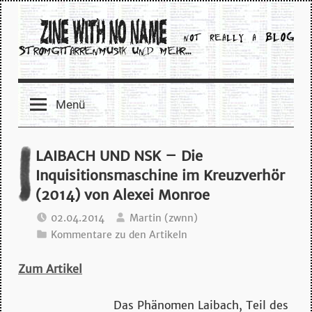
Zum
Inhalt
springen
zine
Menü
with
no
LAIBACH UND NSK – Die
Inquisitionsmaschine im Kreuzverhör
name
(2014) von Alexei Monroe
–
02.04.2014
Martin (zwnn)
Kommentare zu den Artikeln
stromgitarrenmusik
Zum Artikel
und
Das Phä
nomen Laibach, Teil des