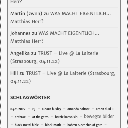
Herr?
Martin (zwnn)
zu
WAS MACHT EIGENTLICH…
Matthias Herr?
Johannes
zu
WAS MACHT EIGENTLICH…
Matthias Herr?
Angelika
zu
TRUST – Live @ La Laiterie
(Strasbourg, 04.11.22)
Hill
zu
TRUST – Live @ La Laiterie (Strasbourg,
04.11.22)
SCHLAGWÖRTER
-
-
-
-
04.11.2022
23
aldous huxley
amanda palmer
amon düül II
-
-
-
-
bewegte bilder
anthrax
at the gates
bernie bonvoisin
-
-
-
-
black metal bible
black moth
bohren & der club of gore