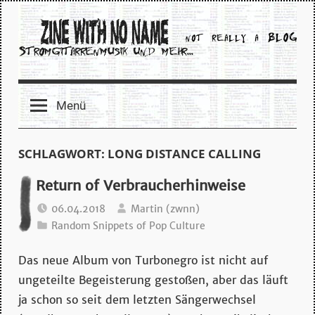
Zum
Inhalt
springen
zine
Menü
with
no
SCHLAGWORT:
LONG DISTANCE CALLING
name
Return of Verbraucherhinweise
06.04.2018
Martin (zwnn)
–
Random Snippets of Pop Culture
stromgitarrenmusik
Das neue Album von Turbonegro ist nicht auf
ungeteilte Begeisterung gestoßen, aber das läuft
und
ja schon so seit dem letzten Sängerwechsel