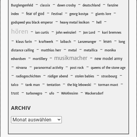
-
-
-
-
Burglengenfeld
classix
dawn crosby
deutschland
fanzine
-
-
-
-
-
fear of god
index
Festival
georg kostya
giants lore
-
-
-
godspeed you black emperor
heavy metal lexikon
hell
hören
-
-
-
-
ian curtis
john weinzierl
Jon Lord
kari bremnes
-
-
-
-
-
-
lesen
klaus farin
kraftwerk
laibach
Lanzenanger
long
-
-
-
-
distance calling
matthias herr
metal
metallica
monika
musikmacher
-
-
-
new model army
edvardsen
mortillery
-
-
-
-
nirvana
paranormal activity
post rock
queens of the stone age
-
-
-
-
-
radiogeschichten
rüdiger abend
stolen babies
strasbourg
-
-
-
-
-
talco
tank man
tentation
the big lebowski
torman maxt
-
-
-
-
trust
turbonegro
ufo
WAAhnsinn
Wackersdorf
ARCHIV
Archiv