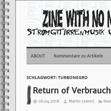
Zum
Inhalt
springen
zine
with
ABOUT
Kommentare zu Artikeln
no
SCHLAGWORT:
TURBONEGRO
name
Return of Verbrauch
–
06.04.2018
Martin (zwnn)
Ran