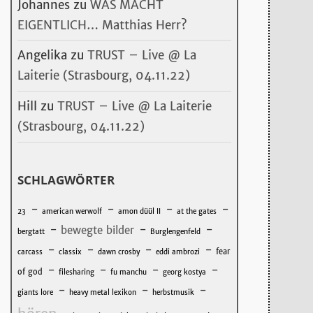
Johannes
zu
WAS MACHT
EIGENTLICH… Matthias Herr?
Angelika
zu
TRUST – Live @ La
Laiterie (Strasbourg, 04.11.22)
Hill
zu
TRUST – Live @ La Laiterie
(Strasbourg, 04.11.22)
SCHLAGWÖRTER
-
-
-
-
23
american werwolf
amon düül II
at the gates
-
-
-
bewegte bilder
bergtatt
Burglengenfeld
-
-
-
-
fear
carcass
classix
dawn crosby
eddi ambrozi
-
-
-
-
of god
filesharing
fu manchu
georg kostya
-
-
-
giants lore
heavy metal lexikon
herbstmusik