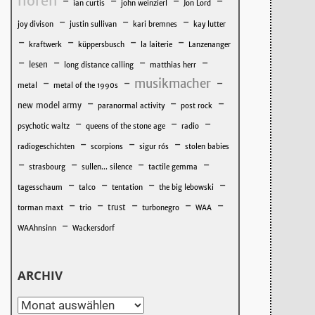
hören
-
-
-
-
ian curtis
john weinzierl
Jon Lord
-
-
-
joy divison
justin sullivan
kari bremnes
kay lutter
-
-
-
-
kraftwerk
küppersbusch
la laiterie
Lanzenanger
-
-
-
-
lesen
long distance calling
matthias herr
-
-
musikmacher
-
metal
metal of the 1990s
-
-
-
new model army
paranormal activity
post rock
-
-
-
psychotic waltz
queens of the stone age
radio
-
-
-
radiogeschichten
scorpions
sigur rós
stolen babies
-
-
-
-
strasbourg
sullen... silence
tactile gemma
-
-
-
-
tagesschaum
talco
tentation
the big lebowski
-
-
-
-
-
trust
torman maxt
trio
turbonegro
WAA
-
WAAhnsinn
Wackersdorf
ARCHIV
Archiv