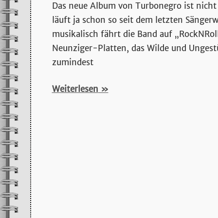
stromgitarrenmu
Das neue Album von Turbonegro ist nicht 
läuft ja schon so seit dem letzten Sänge
und
musikalisch fährt die Band auf „RockNRol
Neunziger-Platten, das Wilde und Ungestü
mehr…
zumindest
Weiterlesen