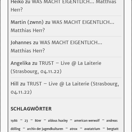
Heiko
zu
WAS MACHT EIGENTLICH… Matthias
Herr?
Martin (zwnn)
zu
WAS MACHT EIGENTLICH…
Matthias Herr?
Johannes
zu
WAS MACHT EIGENTLICH…
Matthias Herr?
Angelika
zu
TRUST – Live @ La Laiterie
(Strasbourg, 04.11.22)
Hill
zu
TRUST – Live @ La Laiterie (Strasbourg,
04.11.22)
SCHLAGWÖRTER
-
-
-
-
-
1986
23
80er
aldous huxley
american werwolf
andreas
-
-
-
-
dölling
archiv der jugendkulturen
atrox
avatatrium
bergtatt