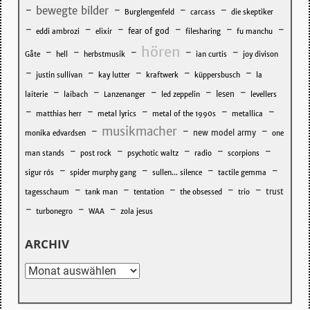
-
-
-
-
bewegte bilder
Burglengenfeld
carcass
die skeptiker
-
-
-
-
-
-
fear of god
eddi ambrozi
elixir
filesharing
fu manchu
hören
-
-
-
-
-
Gåte
hell
herbstmusik
ian curtis
joy divison
-
-
-
-
-
justin sullivan
kay lutter
kraftwerk
küppersbusch
la
-
-
-
-
-
lesen
laiterie
laibach
Lanzenanger
led zeppelin
levellers
-
-
-
-
-
matthias herr
metal lyrics
metal of the 1990s
metallica
musikmacher
-
-
-
new model army
monika edvardsen
one
-
-
-
-
-
man stands
post rock
psychotic waltz
radio
scorpions
-
-
-
-
sigur rós
spider murphy gang
sullen... silence
tactile gemma
-
-
-
-
-
trust
tagesschaum
tank man
tentation
the obsessed
trio
-
-
-
turbonegro
WAA
zola jesus
ARCHIV
Archiv