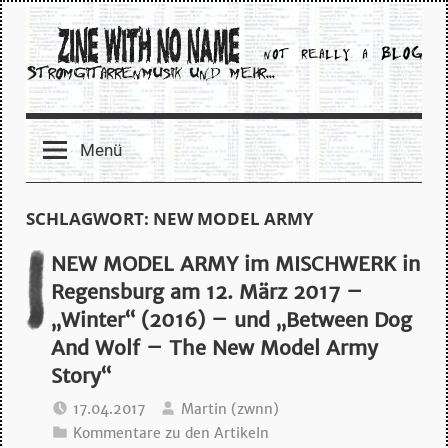
Zum
Inhalt
springen
zine
Menü
with
no
SCHLAGWORT:
NEW MODEL ARMY
name
NEW MODEL ARMY im MISCHWERK in
Regensburg am 12. März 2017 –
–
„Winter“ (2016) – und „Between Dog
And Wolf – The New Model Army
stromgitarrenmusik
Story“
und
17.04.2017
Martin (zwnn)
Kommentare zu den Artikeln