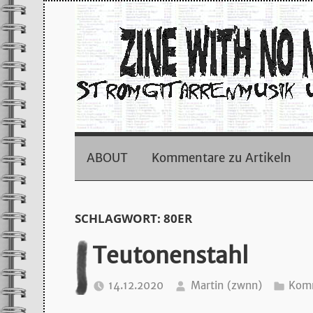
Zum
Inhalt
springen
zine
with
ABOUT
Kommentare zu Artikeln
no
SCHLAGWORT:
80ER
name
Teutonenstahl
–
14.12.2020
Martin (zwnn)
Komm