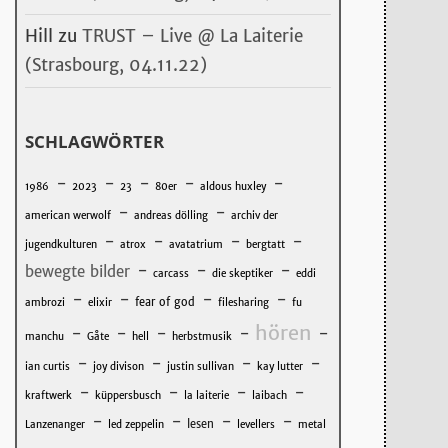
Hill
zu
TRUST – Live @ La Laiterie
(Strasbourg, 04.11.22)
SCHLAGWÖRTER
-
-
-
-
-
1986
2023
23
80er
aldous huxley
-
-
american werwolf
andreas dölling
archiv der
-
-
-
-
jugendkulturen
atrox
avatatrium
bergtatt
-
-
-
bewegte bilder
carcass
die skeptiker
eddi
-
-
-
-
fear of god
ambrozi
elixir
filesharing
fu
hören
-
-
-
-
-
manchu
Gåte
hell
herbstmusik
-
-
-
-
ian curtis
joy divison
justin sullivan
kay lutter
-
-
-
-
kraftwerk
küppersbusch
la laiterie
laibach
-
-
-
-
lesen
Lanzenanger
led zeppelin
levellers
metal