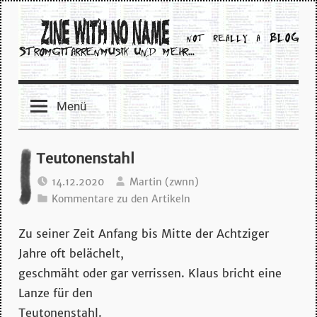
Zum
Inhalt
springen
zine
Menü
with
no
Teutonenstahl
name
14.12.2020
Martin (zwnn)
Kommentare zu den Artikeln
–
Zu seiner Zeit Anfang bis Mitte der Achtziger
stromgitarrenmusik
Jahre oft belächelt,
geschmäht oder gar verrissen. Klaus bricht eine
und
Lanze für den
Teutonenstahl.