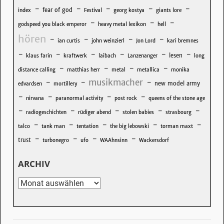
-
-
-
-
-
fear of god
index
Festival
georg kostya
giants lore
-
-
-
godspeed you black emperor
heavy metal lexikon
hell
hören
-
-
-
-
ian curtis
john weinzierl
Jon Lord
kari bremnes
-
-
-
-
-
-
lesen
klaus farin
kraftwerk
laibach
Lanzenanger
long
-
-
-
-
distance calling
matthias herr
metal
metallica
monika
musikmacher
-
-
-
new model army
edvardsen
mortillery
-
-
-
-
nirvana
paranormal activity
post rock
queens of the stone age
-
-
-
-
-
radiogeschichten
rüdiger abend
stolen babies
strasbourg
-
-
-
-
-
talco
tank man
tentation
the big lebowski
torman maxt
-
-
-
-
trust
turbonegro
ufo
WAAhnsinn
Wackersdorf
ARCHIV
Archiv