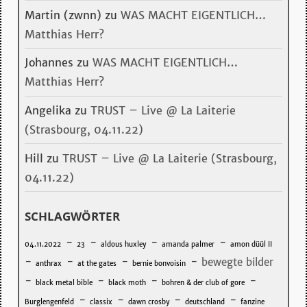
Martin (zwnn)
zu
WAS MACHT EIGENTLICH…
Matthias Herr?
Johannes
zu
WAS MACHT EIGENTLICH…
Matthias Herr?
Angelika
zu
TRUST – Live @ La Laiterie
(Strasbourg, 04.11.22)
Hill
zu
TRUST – Live @ La Laiterie (Strasbourg,
04.11.22)
SCHLAGWÖRTER
-
-
-
-
04.11.2022
23
aldous huxley
amanda palmer
amon düül II
-
-
-
-
bewegte bilder
anthrax
at the gates
bernie bonvoisin
-
-
-
-
black metal bible
black moth
bohren & der club of gore
-
-
-
-
Burglengenfeld
classix
dawn crosby
deutschland
fanzine