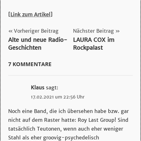
mehr…
[Link
zum Artikel
]
Beitragsnavigation
Vorheriger Beitrag
Nächster Beitrag
Alte und neue Radio-
LAURA COX im
80er
Geschichten
Rockpalast
deutschland
metal
7 KOMMENTARE
Klaus
sagt:
17.02.2021 um 22:56 Uhr
Noch eine Band, die ich übersehen habe bzw. gar
nicht auf dem Raster hatte: Roy Last Group! Sind
tatsächlich Teutonen, wenn auch eher weniger
Stahl als eher groovig-psychedelisch