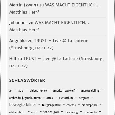
Martin (zwnn)
zu
WAS MACHT EIGENTLICH…
Matthias Herr?
Johannes
zu
WAS MACHT EIGENTLICH…
Matthias Herr?
Angelika
zu
TRUST – Live @ La Laiterie
(Strasbourg, 04.11.22)
Hill
zu
TRUST – Live @ La Laiterie (Strasbourg,
04.11.22)
SCHLAGWÖRTER
-
-
-
-
-
23
80er
aldous huxley
american werwolf
andreas dölling
-
-
-
-
archiv der jugendkulturen
atrox
avatatrium
bergtatt
-
-
-
-
bewegte bilder
Burglengenfeld
carcass
die skeptiker
-
-
-
-
-
fear of god
eddi ambrozi
elixir
filesharing
fu manchu