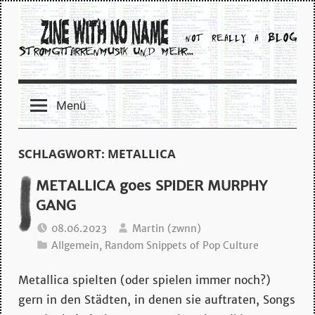
Zum
Inhalt
springen
zine
Menü
with
no
SCHLAGWORT:
METALLICA
name
METALLICA goes SPIDER MURPHY
GANG
–
08.06.2023
Martin (zwnn)
Allgemein
,
Random Snippets of Pop Culture
stromgitarrenmusik
Metallica spielten (oder spielen immer noch?)
und
gern in den Städten, in denen sie auftraten, Songs