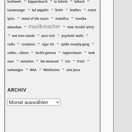
-
-
-
-
kraftwerk
küppersbusch
la laiterie
laibach
-
-
-
-
lesen
Lanzenanger
led zeppelin
levellers
metal
-
-
-
lyrics
metal of the 1990s
metallica
monika
-
musikmacher
-
new model army
edvardsen
-
-
-
-
one man stands
post rock
psychotic waltz
-
-
-
-
radio
scorpions
sigur rós
spider murphy gang
-
-
-
sullen... silence
tactile gemma
tagesschaum
tank
-
-
-
-
-
trust
man
tentation
the obsessed
trio
-
-
-
turbonegro
WAA
WAAhnsinn
zola jesus
ARCHIV
Archiv