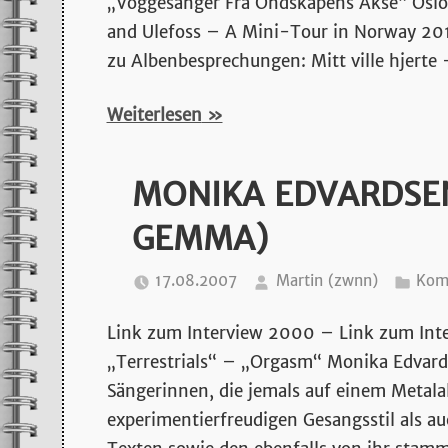
„Voggesanger Fra Ondskapens Akse“ Oslo
stromgitarrenmu
and Ulefoss – A Mini-Tour in Norway 201
zu Albenbesprechungen: Mitt ville hjerte
und
Weiterlesen
mehr…
MONIKA EDVARDSEN
GEMMA)
17.08.2007
Martin (zwnn)
Komm
Link zum Interview 2000 – Link zum In
„Terrestrials“ – „Orgasm“ Monika Edvards
Sängerinnen, die jemals auf einem Metal
experimentierfreudigen Gesangsstil als a