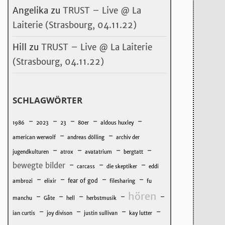
Angelika
zu
TRUST – Live @ La
Laiterie (Strasbourg, 04.11.22)
Hill
zu
TRUST – Live @ La Laiterie
(Strasbourg, 04.11.22)
SCHLAGWÖRTER
-
-
-
-
-
1986
2023
23
80er
aldous huxley
-
-
american werwolf
andreas dölling
archiv der
-
-
-
-
jugendkulturen
atrox
avatatrium
bergtatt
-
-
-
bewegte bilder
carcass
die skeptiker
eddi
-
-
-
-
fear of god
ambrozi
elixir
filesharing
fu
hören
-
-
-
-
-
manchu
Gåte
hell
herbstmusik
-
-
-
-
ian curtis
joy divison
justin sullivan
kay lutter