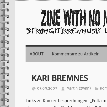
Zum
Inhalt
springen
zine
ABOUT
Kommentare zu Artikeln
with
no
KARI BREMNES
name
03.09.2007
Martin (zwnn)
Kom
–
Links zu Konzertbesprechungen: „Folk i