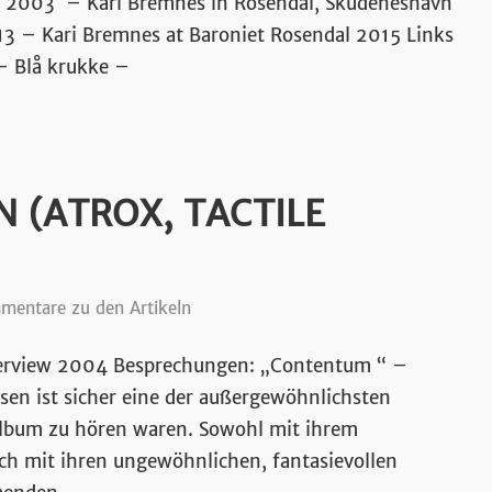
 2003 – Kari Bremnes in Rosendal, Skudeneshavn
sik
3 – Kari Bremnes at Baroniet Rosendal 2015 Links
 – Blå krukke –
 (ATROX, TACTILE
entare zu den Artikeln
terview 2004 Besprechungen: „Contentum “ –
en ist sicher eine der außergewöhnlichsten
album zu hören waren. Sowohl mit ihrem
uch mit ihren ungewöhnlichen, fantasievollen