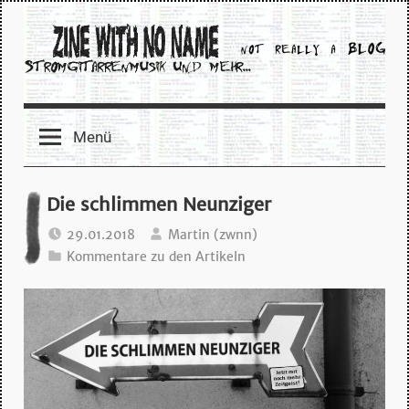
Zum
Inhalt
springen
zine
Menü
with
no
Die schlimmen Neunziger
name
29.01.2018
Martin (zwnn)
Kommentare zu den Artikeln
–
stromgitarrenmusik
und