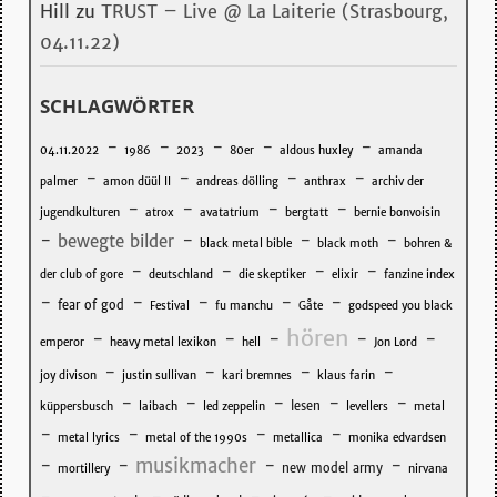
Hill
zu
TRUST – Live @ La Laiterie (Strasbourg,
04.11.22)
SCHLAGWÖRTER
-
-
-
-
-
04.11.2022
1986
2023
80er
aldous huxley
amanda
-
-
-
-
palmer
amon düül II
andreas dölling
anthrax
archiv der
-
-
-
-
jugendkulturen
atrox
avatatrium
bergtatt
bernie bonvoisin
-
-
-
-
bewegte bilder
black metal bible
black moth
bohren &
-
-
-
-
der club of gore
deutschland
die skeptiker
elixir
fanzine index
-
-
-
-
-
fear of god
Festival
fu manchu
Gåte
godspeed you black
hören
-
-
-
-
-
emperor
heavy metal lexikon
hell
Jon Lord
-
-
-
-
joy divison
justin sullivan
kari bremnes
klaus farin
-
-
-
-
-
lesen
küppersbusch
laibach
led zeppelin
levellers
metal
-
-
-
-
metal lyrics
metal of the 1990s
metallica
monika edvardsen
musikmacher
-
-
-
-
new model army
mortillery
nirvana