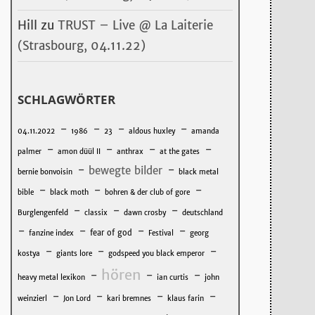
Hill
zu
TRUST – Live @ La Laiterie
(Strasbourg, 04.11.22)
SCHLAGWÖRTER
-
-
-
-
04.11.2022
1986
23
aldous huxley
amanda
-
-
-
-
palmer
amon düül II
anthrax
at the gates
-
-
bewegte bilder
bernie bonvoisin
black metal
-
-
-
bible
black moth
bohren & der club of gore
-
-
-
Burglengenfeld
classix
dawn crosby
deutschland
-
-
-
-
fear of god
fanzine index
Festival
georg
-
-
-
kostya
giants lore
godspeed you black emperor
hören
-
-
-
heavy metal lexikon
ian curtis
john
-
-
-
-
weinzierl
Jon Lord
kari bremnes
klaus farin