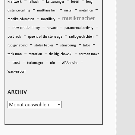
-
-
-
-
lesen
kraftwerk
laibach
Lanzenanger
long
-
-
-
-
distance calling
matthias herr
metal
metallica
-
-
musikmacher
monika edvardsen
mortillery
-
-
-
-
new model army
nirvana
paranormal activity
-
-
-
post rock
queens of the stone age
radiogeschichten
-
-
-
-
rüdiger abend
stolen babies
strasbourg
talco
-
-
-
tank man
tentation
the big lebowski
torman maxt
-
-
-
-
-
trust
turbonegro
ufo
WAAhnsinn
Wackersdorf
ARCHIV
Archiv