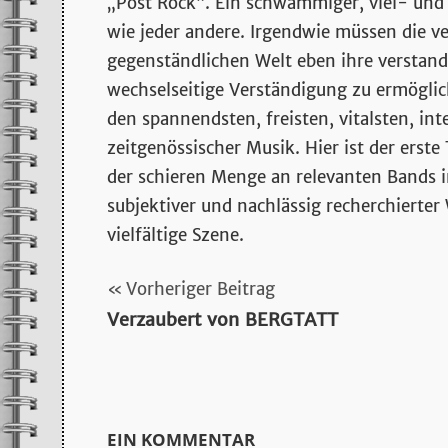
stromgitarrenmu
„Post Rock“. Ein schwammiger, viel- und 
wie jeder andere. Irgendwie müssen die 
und
gegenständlichen Welt eben ihre verstand
wechselseitige Verständigung zu ermöglic
mehr…
den spannendsten, freisten, vitalsten, in
zeitgenössischer Musik. Hier ist der erst
der schieren Menge an relevanten Bands in
subjektiver und nachlässig recherchierter
vielfältige Szene.
Beitragsnavigation
Vorheriger Beitrag
hören
Verzaubert von BERGTATT
post
rock
EIN KOMMENTAR