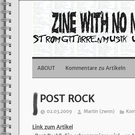
Zum
Inhalt
springen
zine
with
ABOUT
Kommentare zu Artikeln
no
POST ROCK
name
02.03.2009
Martin (zwnn)
Kom
–
Link zum Artikel