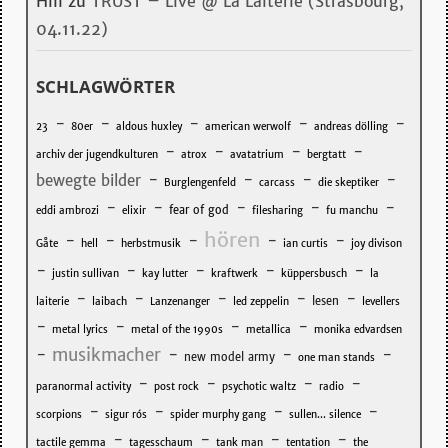
Hill
zu
TRUST – Live @ La Laiterie (Strasbourg,
04.11.22)
SCHLAGWÖRTER
-
-
-
-
-
23
80er
aldous huxley
american werwolf
andreas dölling
-
-
-
-
archiv der jugendkulturen
atrox
avatatrium
bergtatt
-
-
-
-
bewegte bilder
Burglengenfeld
carcass
die skeptiker
-
-
-
-
-
fear of god
eddi ambrozi
elixir
filesharing
fu manchu
hören
-
-
-
-
-
Gåte
hell
herbstmusik
ian curtis
joy divison
-
-
-
-
-
justin sullivan
kay lutter
kraftwerk
küppersbusch
la
-
-
-
-
-
lesen
laiterie
laibach
Lanzenanger
led zeppelin
levellers
-
-
-
-
metal lyrics
metal of the 1990s
metallica
monika edvardsen
musikmacher
-
-
-
-
new model army
one man stands
-
-
-
-
paranormal activity
post rock
psychotic waltz
radio
-
-
-
-
scorpions
sigur rós
spider murphy gang
sullen... silence
-
-
-
-
tactile gemma
tagesschaum
tank man
tentation
the