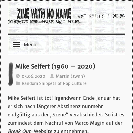
Zum
Inhalt
springen
zine
Menü
with
no
Mike Seifert (1960 – 2020)
name
05.06.2020
Martin (zwnn)
Random Snippets of Pop Culture
–
Mike Seifert ist tot! Irgendwann Ende Januar hat
stromgitarrenmusik
er sich nach längerer Abstinenz nunmehr
endgültig aus der „Szene“ verabschiedet. So ist es
und
zumindest dem Nachruf von Marco Magin auf der
Break Out
-Website zu entnehmen.